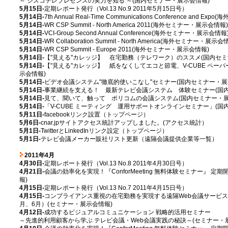
～ シスコテレプレゼンスの実力を知る ～(国内セミナー・展示会情報)
5月15日-
定期レポート発行（Vol.13 No.9 2011年5月15日号）
5月14日-
7th Annual Real-Time Communications Conference and 
5月14日-
WR CSP Summit - North America 2011(海外セミナー・展示会情報)
5月14日-
VCI-Group Second Annual Conference(海外セミナー・展示会情報
5月14日-
WR Collaboration Summit - North America(海外セミナー・展示会
5月14日-
WR CSP Summit - Europe 2011(海外セミナー・展示会情報)
5月14日-
【"見える"カレッジ】 在宅勤務（テレワーク）のススメ(国内セミ
5月14日-
【"見える"カレッジ】 紙をなくしてエコと節電、V-CUBE ペー
示会情報)
5月14日-
ビデオ会議システム"徹底的使いこなし"セミナー(国内セミナー・展
5月14日-
事業継続を支える！ 最新テレビ会議システム 体験セミナー(国内
5月14日-
見て、聞いて、触って ポリコムの会議システム(国内セミナー・展
5月14日-
「V-CUBE ミーティング 運用サポートオンラインセミナー」(国
5月11日-
facebookリンク設置（トップページ）
5月6日-
cnar.jpサイトアクセス統計アップしました。(アクセス統計）
5月1日-
TwitterとLinkedInリンク設定（トップページ）
5月1日-
テレビ会議メーカー販社リスト更新（遠隔会議提供企業等一覧）
2011年4月
4月30日-
定期レポート発行（Vol.13 No.8 2011年4月30日号）
4月21日-
会議の効率化を実現！『ConforMeeting 無料体験セミナー』 定
報)
4月15日-
定期レポート発行（Vol.13 No.7 2011年4月15日号）
4月15日-
コンプライアンス重視の在宅勤務を実現する遠隔Web会議サービスSaasB
月、6月）(セミナー・展示会情報)
4月12日-
成功するビジュアルコミュニケーション 戦略的活用セミナー
～先進的利用顧客から学ぶ テレビ会議・Web会議実践の秘訣～(セミナー・