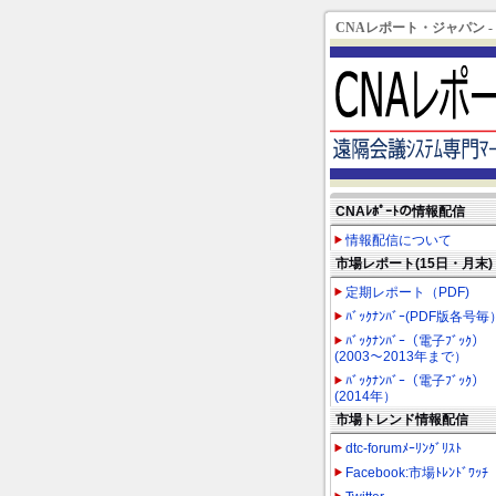
CNAレポート・ジャパン 
CNAﾚﾎﾟｰﾄの情報配信
情報配信について
市場レポート(15日・月末)
定期レポート（PDF)
ﾊﾞｯｸﾅﾝﾊﾞｰ(PDF版各号毎
ﾊﾞｯｸﾅﾝﾊﾞｰ（電子ﾌﾞｯｸ）
(2003～2013年まで）
ﾊﾞｯｸﾅﾝﾊﾞｰ（電子ﾌﾞｯｸ）
(2014年）
市場トレンド情報配信
dtc-forumﾒｰﾘﾝｸﾞﾘｽﾄ
Facebook:市場ﾄﾚﾝﾄﾞﾜｯﾁ