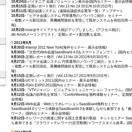
10月24日-
パイオニア 会議ソリューション展示会(国内セミナー・展示会情報
10月15日-
定期レポート発行（Vol.13 No.19 2011年10月15日号）
10月11日-
電話会議システム（遠隔会議提供企業等一覧）アップデート
10月2日-
『ビデオ会議システム 円滑運用のノウハウご紹介』セミナー
～複数メーカ新旧混在、異機種間接続を実現して既存システムを有効活用～
報)
10月2日-
cnar.jpサイトアクセス統計アップしました。(アクセス統計）
dtc-forumメーリングリスト、定期レポート配信数も追加。
2011年9月
9月30日-
Interop 2011 New York(海外セミナー・展示会情報)
9月30日-
『次世代Web会議SaasBoard 4.0をスマートフォンで！ 』(国内
9月30日-
定期レポート発行（Vol.13 No.18 2011年9月30日号）
9月27日-
『ビデオ会議システム 円滑運用のノウハウご紹介』セミナー
～複数メーカ新旧混在、異機種間接続を実現して既存システムを有効活用～
報)
9月15日-
定期レポート発行（Vol.13 No.17 2011年9月15日号）
9月14日-
UCサミット2011(国内セミナー・展示会情報)
9月13日-
ITpro EXPO 201(国内セミナー・展示会情報)
9月13日-
『VTVジャパン ビジュアルコミュニケーション フォーラム』(国
9月12日-
会議の効率化を実現！『ConforMeeting 無料体験セミナー』 定
会情報)
9月12日-
Web会議・WebコラボレーションSaasBoard無料セミナー
SaasBoard4.0リリース体験会SaasBoard4.0を体験しながら参加でき
ワーク』(国内セミナー・展示会情報)
9月12日-
テレワークの推進に関する国土交通省の取組 ネットセミナー SaasB
ら参加できる『クラウド＋テレワーク(在宅勤務)＝ワークスタイル改革』(国