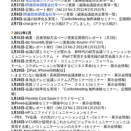
2月17日
-
電話会議システム
ページ更新（遠隔会議提供企業等一覧）
2月17日-
関連団体/調査会社等
ページ更新（遠隔会議提供企業等一覧）
2月15日-
定期レポート発行（Vol.13 No.3 2011年2月15日号）
2月8日-
関連団体/調査会社等
ページ更新（遠隔会議提供企業等一覧）
2月8日-
会議の効率化を実現！『ConforMeeting 無料体験セミナー』 定期
2月7日-
cnar.jpサイトアクセス統計アップしました。(アクセス統計）
2011年1月
1月31日-
概要・読者登録方法ページ更新定期発行レポート（月2回）
1月31日-
dtc-forumML登録ページ更新(dtc-forumﾒｰﾘﾝｸﾞﾘｽﾄ)
1月31日-
定期レポート発行（Vol.13 No.2 2011年1月31日号）
1月31日-
会議の質とスピードが変わる 新時代の経営会議ソリューションセミナー
ミュニケーションシステム × iPadで実現する最先端の経営会議スタイル
1月31日-
次世代ユニファイド・コミュニケーション・フォーラム
チーム・コラボレーションが加速するビジネス革命(セミナー・展示会情報)
1月29日-
【iPad, iPhone同時配信】
いままでにない臨場感！高画質Web会議体験セミナー(セミナー・展示会情報
1月28日-
多地点テレビ会議システム入門セミナー(セミナー・展示会情報)
1月28日-
実践ソリューションフェアー ２０１１(セミナー・展示会情報)
1月18日-
会議の効率化を実現！『ConforMeeting 無料体験セミナー』 定
報)
1月18日-
Flexible Cost Saverクラウドサービス
無料web会議体験セミナー開催中(セミナー・展示会情報)
1月15日-
定期レポート発行（Vol.13 No.1 2011年1月15日号）
1月10日-
HPユニファイドコミュニケーションセミナー
～PBX、TV会議 その先のソリューションとは？～(セミナー・展示会情報)
1月10日-
V-CUBEが提唱するこれからのビジュアルコミュニケーションとは ～
実現する新しいコミュニケーションのカタチ～(セミナー・展示会情報)