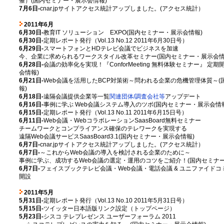
催）(国内セミナー・展示会情報)
7月6日-
cnar.jpサイトアクセス統計アップしました。(アクセス統計）
2011年6月
6月30日-
教育IT ソリューション EXPO(国内セミナー・展示会情報)
6月30日-
定期レポート発行（Vol.13 No.12 2011年6月30日号）
6月29日-
スマートフォンとHDテレビ会議でビジネスを加速
今、企業に求められるワークスタイル改革セミナー(国内セミナー・展示会情
6月28日-
会議の効率化を実現！『ConforMeeting 無料体験セミナー』 定
会情報)
6月21日-
Web会議を活用したBCP対策術～問われる企業の危機管理体質～
報)
6月18日-
遠隔会議提供企業等一覧
関連団体/調査会社等
アップデート
6月16日-
事例に学ぶ Web会議システム導入のツボ(国内セミナー・展示会情報
6月15日-
定期レポート発行（Vol.13 No.11 2011年6月15日号）
6月11日-
Web会議・WebコラボレーションSaasBoard無料セミナー
チームワークとコンプライアンス確保のテレワークを実現する
遠隔Web会議サービスSaasBoard3.1(国内セミナー・展示会情報)
6月7日-
cnar.jpサイトアクセス統計アップしました。(アクセス統計）
6月7日-
～これからWeb会議の導入を検討される企業のために～
事例に学ぶ、成功するWeb会議の選定・運用のコツをご紹介！(国内セミナー
6月7日-
フェイスブックテレビ会議・Web会議・電話会議 & ユニファイド
開設
2011年5月
5月31日-
定期レポート発行（Vol.13 No.10 2011年5月31日号）
5月15日-
ツイッター日本語版リンク設定（トップページ）
5月23日-
シスコ テレプレゼンス ユーザーフォーラム 2011