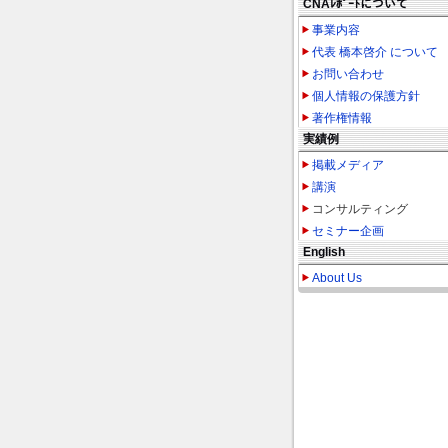
CNAﾚﾎﾟｰﾄについて
事業内容
代表 橋本啓介 について
お問い合わせ
個人情報の保護方針
著作権情報
実績例
掲載メディア
講演
コンサルティング
セミナー企画
English
About Us