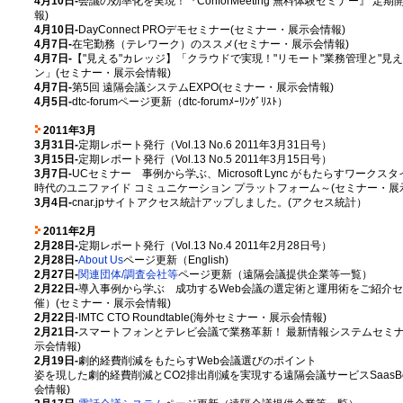
4月10日-
会議の効率化を実現！『ConforMeeting 無料体験セミナー』 定
報)
4月10日-
DayConnect PROデモセミナー(セミナー・展示会情報)
4月7日-
在宅勤務（テレワーク）のススメ(セミナー・展示会情報)
4月7日-
【"見える"カレッジ】「クラウドで実現！"リモート"業務管理と"見
ン」(セミナー・展示会情報)
4月7日-
第5回 遠隔会議システムEXPO(セミナー・展示会情報)
4月5日-
dtc-forumページ更新（dtc-forumﾒｰﾘﾝｸﾞﾘｽﾄ）
2011年3月
3月31日-
定期レポート発行（Vol.13 No.6 2011年3月31日号）
3月15日-
定期レポート発行（Vol.13 No.5 2011年3月15日号）
3月7日-
UCセミナー 事例から学ぶ、Microsoft Lync がもたらすワーク
時代のユニファイド コミュニケーション プラットフォーム～(セミナー・展
3月4日-
cnar.jpサイトアクセス統計アップしました。(アクセス統計）
2011年2月
2月28日-
定期レポート発行（Vol.13 No.4 2011年2月28日号）
2月28日-
About Us
ページ更新（English)
2月27日-
関連団体/調査会社等
ページ更新（遠隔会議提供企業等一覧）
2月22日-
導入事例から学ぶ 成功するWeb会議の選定術と運用術をご紹介
催）(セミナー・展示会情報)
2月22日
-IMTC CTO Roundtable(海外セミナー・展示会情報)
2月21日-
スマートフォンとテレビ会議で業務革新！ 最新情報システムセミナー
示会情報)
2月19日-
劇的経費削減をもたらすWeb会議選びのポイント
姿を現した劇的経費削減とCO2排出削減を実現する遠隔会議サービスSaasBoa
会情報)