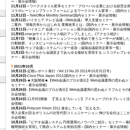
ー・展示会情報)
11月12日－
ワークスタイル変革セミナー「グローバル企業における経営企
コラボレーションプラットフォームによるワークスタイル変革～」(国内セミ
11月12日－
TeleOffice Monthly Seminar(国内セミナー・展示会情報)
11月11日-
パイオニア テレビ会議（Web会議） 導入支援セミナー
ご案内 「情報共有からはじめる 業務改革とは」(国内セミナー・展示会情報)
11月11日-
パイオニア 会議ソリューション展示会(国内セミナー・展示会情報
11月9日-
cnar.jpサイトアクセス統計アップしました。(アクセス統計）
11月7日-
『映像コミュニケーションツールを初めて使うユーザーが体験した
行動観察、インタビューからわかったこと～(国内セミナー・展示会情報)
11月3日-
ウェブ会議システムベンダー追加（遠隔会議提供企業等一覧）
11月2日-
モバイルから会議室まであらゆる接続を実現する シスコテレプレゼ
ナー・展示会情報)
2011年10月
10月31日-
定期レポート発行（Vol.13 No.20 2011年10月31日号）
10月26日-
Cisco Plus Japan 2011(国内セミナー・展示会情報)
10月26日-
★大阪開催★【Web会議のプロが直伝】Web会議運用の思わぬト
セミナー・展示会情報)
10月26日-
【Web会議のプロが直伝】Web会議運用の思わぬトラブルとその
示会情報)
10月24日-
11月9日開催 【"見える"カレッジ】ブイキューブのタブレット
会情報)
10月24日-
Polycom Vision 2011 進化している「伝える力」
導入企業が語るポリコムの次世代型コミュニケーション 伸びる会社はここが
示会情報)
10月24日-
『ビデオ会議システム 円滑運用のノウハウご紹介』セミナー～複
種間接続を実現して既存システムを有効活用～(国内セミナー・展示会情報)