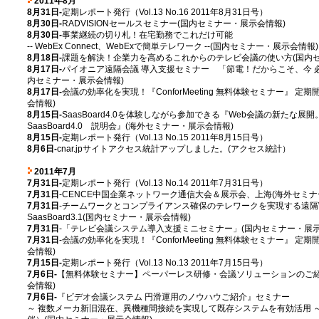
2011年8月
8月31日-
定期レポート発行（Vol.13 No.16 2011年8月31日号）
8月30日-
RADVISIONセールスセミナー(国内セミナー・展示会情報)
8月30日-
事業継続の切り札！在宅勤務でこれだけ可能
-- WebEx Connect、WebExで簡単テレワーク --(国内セミナー・展示会情報)
8月18日-
課題を解決！企業力を高めるこれからのテレビ会議の使い方(国内セ
8月17日-
パイオニア遠隔会議 導入支援セミナー 「節電！だからこそ、今 
内セミナー・展示会情報)
8月17日-
会議の効率化を実現！『ConforMeeting 無料体験セミナー』 定
会情報)
8月15日-
SaasBoard4.0を体験しながら参加できる『Web会議の新たな
SaasBoard4.0 説明会』(海外セミナー・展示会情報)
8月15日-
定期レポート発行（Vol.13 No.15 2011年8月15日号）
8月6日-
cnar.jpサイトアクセス統計アップしました。(アクセス統計）
2011年7月
7月31日-
定期レポート発行（Vol.13 No.14 2011年7月31日号）
7月31日
-CENCE中国企業ネットワーク通信大会＆展示会、上海(海外セミナ
7月31日
-チームワークとコンプライアンス確保のテレワークを実現する遠隔
SaasBoard3.1(国内セミナー・展示会情報)
7月31日
-「テレビ会議システム導入支援ミニセミナー」(国内セミナー・展示
7月31日
-会議の効率化を実現！『ConforMeeting 無料体験セミナー』 定
会情報)
7月15日-
定期レポート発行（Vol.13 No.13 2011年7月15日号）
7月6日-
【無料体験セミナー】ペーパーレス研修・会議ソリューションのご紹
会情報)
7月6日-
『ビデオ会議システム 円滑運用のノウハウご紹介』セミナー
～ 複数メーカ新旧混在、異機種間接続を実現して既存システムを有効活用 