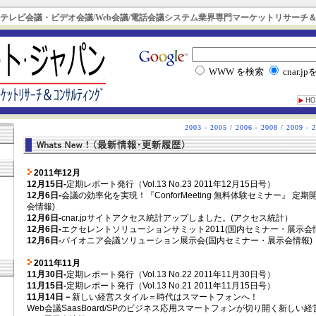
- テレビ会議・ビデオ会議/Web会議/電話会議システム業界専門マーケットリサーチ
WWW を検索
cnar.j
2003 - 2005
/
2006 - 2008
/
2009 - 
2011年12月
12月15日-
定期レポート発行（Vol.13 No.23 2011年12月15日号）
12月6日-
会議の効率化を実現！『ConforMeeting 無料体験セミナー』 定
）
会情報)
12月6日-
cnar.jpサイトアクセス統計アップしました。(アクセス統計）
12月6日-
エクセレントソリューションサミット2011(国内セミナー・展示会
12月6日-
パイオニア会議ソリューション展示会(国内セミナー・展示会情報)
2011年11月
11月30日-
定期レポート発行（Vol.13 No.22 2011年11月30日号）
11月15日-
定期レポート発行（Vol.13 No.21 2011年11月15日号）
11月14日－
新しい経営スタイル＝時代はスマートフォンへ！
Web会議SaasBoard/SPのビジネス応用スマートフォンが切り開く新しい