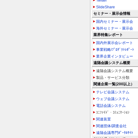
Twitter
SlideShare
セミナー・展示会情報
国内セミナー・展示会
海外セミナー・展示会
業界特集レポート
国内外展示会レポート
事業戦略/ﾌﾟﾛﾀﾞｸﾄﾚﾎﾟｰﾄ
業界企業インタビュー
遠隔会議システム概要
遠隔会議システム概要
製品・サービス分類
関連企業一覧(200以上）
テレビ会議システム
ウェブ会議システム
電話会議システム
ﾕﾆﾌｧｲﾄﾞ・ｺﾐｭﾆｹｰｼｮﾝ
関連装置
関連団体/調査会社
遠隔会議専門ﾎﾟｰﾀﾙｻｲﾄ