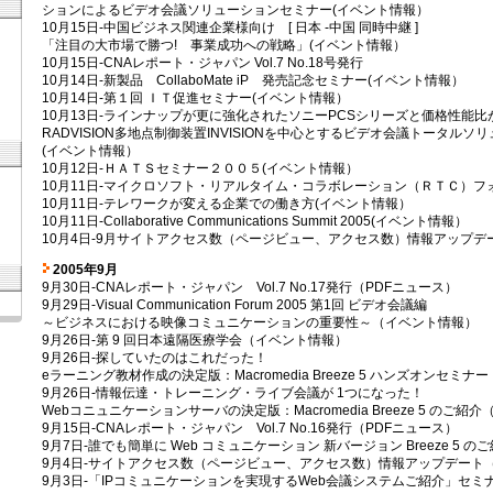
ションによるビデオ会議ソリューションセミナー(イベント情報）
10月15日-中国ビジネス関連企業様向け [ 日本 -中国 同時中継 ]
「注目の大市場で勝つ! 事業成功への戦略」(イベント情報）
10月15日-CNAレポート・ジャパン Vol.7 No.18号発行
10月14日-新製品 CollaboMate iP 発売記念セミナー(イベント情報）
10月14日-第１回 ＩＴ促進セミナー(イベント情報）
10月13日-ラインナップが更に強化されたソニーPCSシリーズと価格性能
RADVISION多地点制御装置INVISIONを中心とするビデオ会議トータル
(イベント情報）
10月12日-ＨＡＴＳセミナー２００５(イベント情報）
10月11日-マイクロソフト・リアルタイム・コラボレーション（ＲＴＣ）フ
10月11日-テレワークが変える企業での働き方(イベント情報）
10月11日-Collaborative Communications Summit 2005(イベント情報）
10月4日-9月サイトアクセス数（ページビュー、アクセス数）情報アップデ
2005年9月
9月30日-CNAレポート・ジャパン Vol.7 No.17発行（PDFニュース）
9月29日-Visual Communication Forum 2005 第1回 ビデオ会議編
～ビジネスにおける映像コミュニケーションの重要性～（イベント情報）
9月26日-第 9 回日本遠隔医療学会（イベント情報）
9月26日-探していたのはこれだった！
eラーニング教材作成の決定版：Macromedia Breeze 5 ハンズオンセミ
9月26日-情報伝達・トレーニング・ライブ会議が 1つになった！
Webコニュニケーションサーバの決定版：Macromedia Breeze 5 のご紹
9月15日-CNAレポート・ジャパン Vol.7 No.16発行（PDFニュース）
9月7日-誰でも簡単に Web コミュニケーション 新バージョン Breeze 5 
9月4日-サイトアクセス数（ページビュー、アクセス数）情報アップデート（
9月3日-「IPコミュニケーションを実現するWeb会議システムご紹介」セ