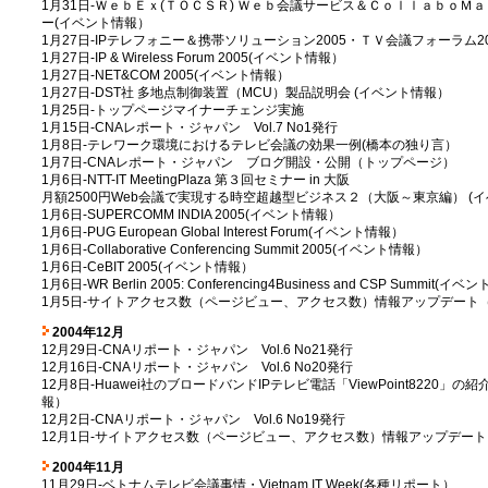
1月31日-ＷｅｂＥｘ(ＴＯＣＳＲ) Ｗｅｂ会議サービス＆ＣｏｌｌａｂｏＭａ
ー(イベント情報）
1月27日-IPテレフォニー＆携帯ソリューション2005・ＴＶ会議フォーラム2
1月27日-IP & Wireless Forum 2005(イベント情報）
1月27日-NET&COM 2005(イベント情報）
1月27日-DST社 多地点制御装置（MCU）製品説明会 (イベント情報）
1月25日-トップページマイナーチェンジ実施
1月15日-CNAレポート・ジャパン Vol.7 No1発行
1月8日-テレワーク環境におけるテレビ会議の効果一例(橋本の独り言）
1月7日-CNAレポート・ジャパン ブログ開設・公開（トップページ）
1月6日-NTT-IT MeetingPlaza 第３回セミナー in 大阪
月額2500円Web会議で実現する時空超越型ビジネス２（大阪～東京編） (
1月6日-SUPERCOMM INDIA 2005(イベント情報）
1月6日-PUG European Global Interest Forum(イベント情報）
1月6日-Collaborative Conferencing Summit 2005(イベント情報）
1月6日-CeBIT 2005(イベント情報）
1月6日-WR Berlin 2005: Conferencing4Business and CSP Summit(イ
1月5日-サイトアクセス数（ページビュー、アクセス数）情報アップデート（
2004年12月
12月29日-CNAリポート・ジャパン Vol.6 No21発行
12月16日-CNAリポート・ジャパン Vol.6 No20発行
12月8日-Huawei社のブロードバンドIPテレビ電話「ViewPoint8220」
報）
12月2日-CNAリポート・ジャパン Vol.6 No19発行
12月1日-サイトアクセス数（ページビュー、アクセス数）情報アップデート
2004年11月
11月29日-ベトナムテレビ会議事情・Vietnam IT Week(各種リポート）