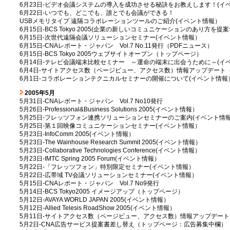
6月23日-ビデオ会議システムの導入を成功させる秘訣をお教えします！(イ
6月22日-いつでも、どこでも、誰とでも会議ができる！
USBメモリタイプ 遠隔コラボレーションツールのご紹介(イベント情報）
6月15日-BCS Tokyo 2005(企業の新しいコミュニケーションのあり方を
6月15日-次世代遠隔会議ソリューションセミナー(イベント情報）
6月15日-CNAレポート・ジャパン Vol.7 No.11発行（PDFニュース）
6月15日-BCS Tokyo 2005ウェブサイトオープン（トップページ）
6月14日-テレビ会議端末比較セミナー ～運命の端末に出会うために～(イ
6月4日-サイトアクセス数（ページビュー、アクセス数）情報アップデート（
6月1日-コラボレーションテクニカルセミナーの開催について(イベント情報
2005年5月
5月31日-CNAレポート・ジャパン Vol.7 No10発行
5月26日-Professional&Business Solutions 2005(イベント情報）
5月25日-フレッツフォン連携ソリューションセミナーのご案内(イベント情
5月25日-第１回映像コミュニケーションセミナー(イベント情報）
5月23日-InfoComm 2005(イベント情報）
5月23日-The Wainhouse Research Summit 2005(イベント情報）
5月23日-Collaborative Technologies Conference(イベント情報）
5月23日-IMTC Spring 2005 Forum(イベント情報）
5月22日-「フレッツフォン」特別限定セミナー(イベント情報）
5月22日-広帯域 TV会議ソリューションセミナー(イベント情報）
5月15日-CNAレポート・ジャパン Vol.7 No9発行
5月14日-BCS Tokyo2005 イメージアップ（トップページ）
5月12日-AVAYA WORLD JAPAN 2005(イベント情報）
5月12日-Allied Telesis RoadShow 2005(イベント情報）
5月11日-サイトアクセス数（ページビュー、アクセス数）情報アップデート
5月2日-CNA広告サービス提案書差し替え（トップページ：広告募集中欄）