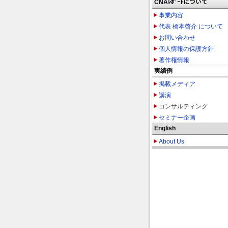
CNAﾚﾎﾟｰﾄについて
事業内容
代表 橋本啓介 について
お問い合わせ
個人情報の保護方針
著作権情報
実績例
掲載メディア
講演
コンサルティング
セミナー企画
English
About Us