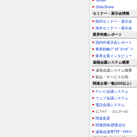
Twitter
SlideShare
セミナー・展示会情報
国内セミナー・展示会
海外セミナー・展示会
業界特集レポート
国内外展示会レポート
事業戦略/ﾌﾟﾛﾀﾞｸﾄﾚﾎﾟｰﾄ
業界企業インタビュー
遠隔会議システム概要
遠隔会議システム概要
製品・サービス分類
関連企業一覧(200以上）
テレビ会議システム
ウェブ会議システム
電話会議システム
ﾕﾆﾌｧｲﾄﾞ・ｺﾐｭﾆｹｰｼｮﾝ
関連装置
関連団体/調査会社
遠隔会議専門ﾎﾟｰﾀﾙｻｲﾄ