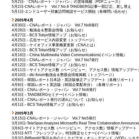
5月2日-「CNAレポート・ジャパン」の意味掲載（PDFニュース）
5月2日-CNAレポート Vol.7 No.8 TANDBERG記事一部訂正、差し替え
5月1日-エンドユーザー対象訪問相談サービス開始（各種問い合わせ）
2005年4月
4月30日－CNAレポート・ジャパン Vol.7 No8発行
4月28日－勉強会＆懇親会情報（お知らせ）
4月27日－BCS Tokyo情報アップ（お知らせ）
4月25日－広告サービス内容変更（トップページ）
4月23日－ケイオフィス事業概要更新（CNAとは）
4月21日－BCS Tokyo情報アップ（お知らせ）
4月16日－China Multimedia Video Communications(イベント情報）
4月15日－CNAレポート・ジャパン Vol.7 No7発行
4月12日－BCS Tokyo情報アップ（お知らせ）
4月11日－サイトアクセス数（ページビュー、アクセス数）情報アップデー
4月10日－dtc-forum勉強会＆懇親会情報掲載（トップページ）
4月8日－韓国レポート日本語・英語版修正アップデート（各種リポート）
4月8日－韓国レポート英語版（韓国企業配布分）（各種リポート）
4月4日－CNAレポート・ジャパン Vol.7 No6発行
4月3日－TANDBERGセミナー(イベント情報）
4月1日－CNAレポート発行の遅れについて（お知らせ）
4月1日－BCS Tokyo情報アップ（お知らせ）
2005年3月
3月15日-CNAレポート・ジャパン Vol.7 No5発行
3月10日-TeleSpan Analyzes Microsoft's Real Time Collaboration An
3月6日-サイトアクセス数（ページビュー、アクセス数）情報アップデート（
3月5日-NTT「フレッツフォン」特別限定セミナー(イベント情報）
3月3日-BitBand社製品を中心としたビデオ・オン・デマンド（VOD）シ