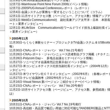
12月9日-LifeSize新製品発表会(イベント情報）
12月7日-Wainhouse Point Nine Forum 2006(イベント情報）
12月7日-2005PUG Annual Conferenceレポート（レポート）
12月4日-会議システムが業務を一変するということについて（コラム）
12月1日-11月サイトアクセス数（ページビュー、アクセス数）情報アップデ
12月1日-WebEx Communications社 副社長兼アジア太平洋・日本 
ート＞業界インタビュー）
12月1日-米LifeSize Communications社ワールドワイド担当上級副
＞業界インタビュー）
2005年11月
11月30日-らくらく体験セミナー＜プロジェクタTV会議システム & USBcolla
報）
11月30日-CNAレポート・ジャパン Vol.7 No.21号発行
11月28日-CNAレポート・ジャパンニュース読者割合グラフ掲載（ＰＤＦニ
11月28日-Polycom Day～ 多地点会議セミナー(イベント情報）
11月27日-ソニービデオ会議発売記念展示会(イベント情報）
11月27日-米コンピュネティクス社担当副社長インタビュー（2004年12
ンタビュー）
11月27日-米ワイヤワン社ＣＴＯインタビュー（2002年6月）（各種レポ
11月27日-テレビ会議雑考（2002年6月コラム）（コラム）
11月16日-Visual Nexus 新バージョン ご紹介セミナー(イベント情報）
11月15日-CNAレポート・ジャパン Vol.7 No.20号発行
11月2日-10月サイトアクセス数（ページビュー、アクセス数、参照経路）
は）
2005年10月
10月31日-CNAレポート・ジャパン Vol.7 No.19号発行
10月26日-高信頼・高品質で幅広い用途に対応可能なTANDBERG製品とN