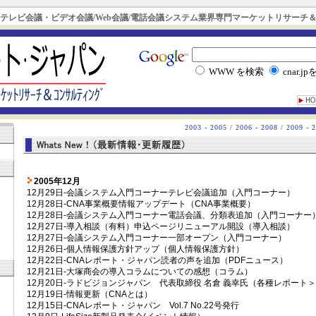
- テレビ会議・ビデオ会議/Web会議/電話会議システム業界専門マーケットリサーチ
WWW を検索
cnar.j
2003 - 2005
/
2006 - 2008
/
2009 - 
2005年12月
12月29日-会議システム入門コーナーテレビ会議追加（入門コーナー）
）
12月28日-CNA事業概要情報アップデート（CNA事業概要）
12月28日-会議システム入門コーナー電話会議、分類表追加（入門コーナー
12月27日-導入相談（有料）申込ページリニューアル開設（導入相談）
12月27日-会議システム入門コーナー一部オープン（入門コーナー）
12月26日-個人情報保護方針アップ（個人情報保護方針）
12月22日-CNAレポート・ジャパン読者の声を追加（PDFニュース）
12月21日-大塚商会の導入コラムについての感想（コラム）
12月20日-ラドビジョンジャパン 代表取締役 名倉 義幸氏（各種レポート
12月19日-情報更新（CNAとは）
12月15日-CNAレポート・ジャパン Vol.7 No.22号発行