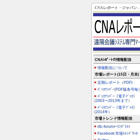
CNAレポート・ジャパン 
CNAﾚﾎﾟｰﾄの情報配信
情報配信について
市場レポート(15日・月末)
定期レポート（PDF)
ﾊﾞｯｸﾅﾝﾊﾞｰ(PDF版各号毎
ﾊﾞｯｸﾅﾝﾊﾞｰ（電子ﾌﾞｯｸ）
(2003～2013年まで）
ﾊﾞｯｸﾅﾝﾊﾞｰ（電子ﾌﾞｯｸ）
(2014年）
市場トレンド情報配信
dtc-forumﾒｰﾘﾝｸﾞﾘｽﾄ
Facebook:市場ﾄﾚﾝﾄﾞﾜｯﾁ