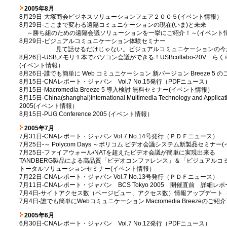
2005年8月
8月29日-大塚商会ビジネスソリューションフェア２００５(イベント情報）
8月29日-ここまで変わる遠隔コミュニケーションの現在(いま)と未来
～勝ち組のための遠隔会議ソリューションを一挙にご紹介！～(イベント
8月29日-ビジュアルコミュニケーション体験セミナー
見て話せるだけじゃない。ビジュアルコミュニケーションの今が満
8月26日-USBメモリ１本でパソコン会議ができる！USBcollabo-20V 
(イベント情報）
8月26日-誰でも簡単に Web コミュニケーション 新バージョン Breeze 5
8月15日-CNAレポート・ジャパン Vol.7 No.15発行（PDFニュース）
8月15日-Macromedia Breeze 5 導入検討 無料セミナー(イベント情報）
8月15日-China(shanghai)International Multimedia Technology and Applica
2005(イベント情報）
8月15日-PUG Conference 2005 (イベント情報）
2005年7月
7月31日-CNAレポート・ジャパン Vol.7 No.14号発行（ＰＤＦニュース）
7月25日-～ Polycom Days ～ポリコム ビデオ会議システム新製品セミナ
7月25日-ファイアウォール/NATを超えたビデオ会議が簡単に実現出来る
TANDBERG製品による高品質「ビデオコンファレンス」＆「ビジュアルコ
トータルソリューションセミナー(イベント情報）
7月22日-CNAレポート・ジャパン Vol.7 No.13号発行（ＰＤＦニュース）
7月11日-CNAレポート・ジャパン BCS Tokyo 2005 開催直前 詳細
7月4日-サイトアクセス数（ページビュー、アクセス数）情報アップデート（
7月4日-誰でも簡単にWebコミュニケーション Macromedia Breezeのご紹
2005年6月
6月30日-CNAレポート・ジャパン Vol.7 No.12発行（PDFニュース）