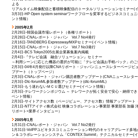
よる
リアルタイム映像配信と蓄積映像配信のトータルソリューションセミナー(
3月3日-HP Open system seminarワークフローを変革するビジネスコ
ント情報）
2005年2月
2月28日-韓国会議市場レポート（各種リポート）
2月28日-CNAレポート・ジャパン Vol.7 No4発行
2月16日-TANDBERG Expressway/MXPセミナー(イベント情報）
2月15日-CNAレポート・ジャパン Vol.7 No3発行
2月4日-BCS Tokyo2005出展企業募集案内掲載
2月4日-『テレビ会議 融合ソリューション』セミナー
～利用シーンに応じた機器の選択が可能に「テレビ会議お手軽パック」のご
2月3日-04年4月発行以降CNAリポート・ジャパンニュースレターページビュ
プデート（トップページ）
2月3日-CNAレポート・ジャパン購読者数アップデート(CNAニュースレター
2月3日-Dtc-forumML参加者数アップデート(dtc-forumML)
2月3日-もう迷わないＭＣＵ選びセミナー(イベント情報）
2月3日-テレワークシンポジウム ～ テレワークが拓く安全で安心・納得でき
ベント情報）
2月3日-サイトアクセス数（ページビュー、アクセス数）情報アップデート（
2月1日-NTTアイティ株式会社 映像コラボレーション事業部 事業部長 加藤
リポート>業界インタビュー）
2005年1月
1月31日-CNAレポート・ジャパン Vol.7 No2発行
1月31日-VoIPPユビキタスコミュニケーション時代のキャリアグレード多
ン＆コラボレーションシステム「CONTEX Summit」テクニカルセミナー(