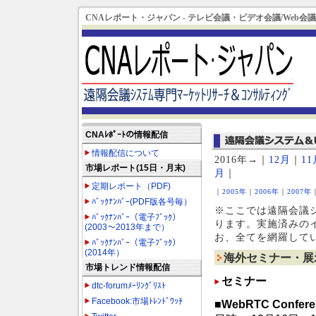
CNAレポート・ジャパン - テレビ会議・ビデオ会議/We
CNAﾚﾎﾟｰﾄの情報配信
情報配信について
2016年→｜
12月
｜
11
市場レポート(15日・月末)
月
｜
定期レポート（PDF)
｜
2005年
｜
2006年
｜
2007年
ﾊﾞｯｸﾅﾝﾊﾞｰ(PDF版各号毎）
※ここでは遠隔会議
ﾊﾞｯｸﾅﾝﾊﾞｰ（電子ﾌﾞｯｸ）
ります。実施済みの
(2003～2013年まで）
お、全てを網羅して
ﾊﾞｯｸﾅﾝﾊﾞｰ（電子ﾌﾞｯｸ）
(2014年）
海外セミナー・展示
市場トレンド情報配信
セミナー
dtc-forumﾒｰﾘﾝｸﾞﾘｽﾄ
Facebook:市場ﾄﾚﾝﾄﾞﾜｯﾁ
■WebRTC Confer