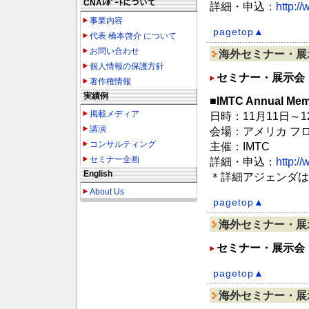
CNAﾚﾎﾟｰﾄについて
詳細・申込：
http:/
事業内容
pagetop▲
代表 橋本啓介 について
お問い合わせ
海外セミナー・展示
個人情報の保護方針
セミナー・展示会
著作権情報
実績例
■IMTC Annual Mem
掲載メディア
日時：11月11日～1
講演
会場：アメリカ フ
コンサルティング
主催：IMTC
セミナー企画
詳細・申込：
http:/
English
＊詳細アジェンダは
About Us
pagetop▲
海外セミナー・展
セミナー・展示会
pagetop▲
海外セミナー・展